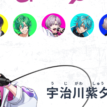
宇
治
川
紫