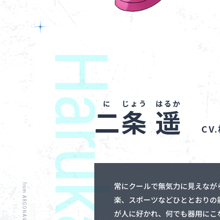
二
条
遥
CV
常にクールで無気力に見えなが
from ARGONAVIS Official Site
楽、スポーツなどひととおりの
が人に好かれ、何でも器用にこ