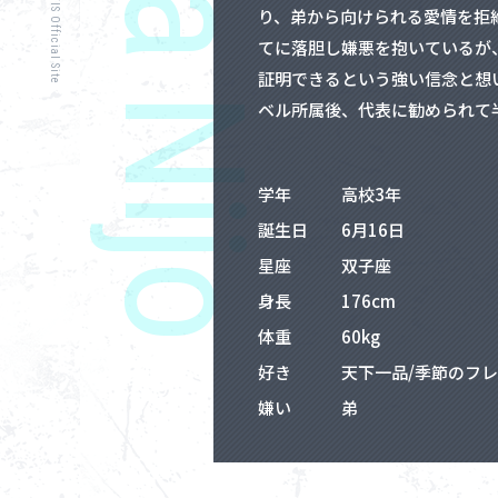
り、弟から向けられる愛情を拒
てに落胆し嫌悪を抱いているが
証明できるという強い信念と想
ベル所属後、代表に勧められて
学年
高校3年
誕生日
6月16日
星座
双子座
身長
176cm
体重
60kg
好き
天下一品/季節のフ
嫌い
弟