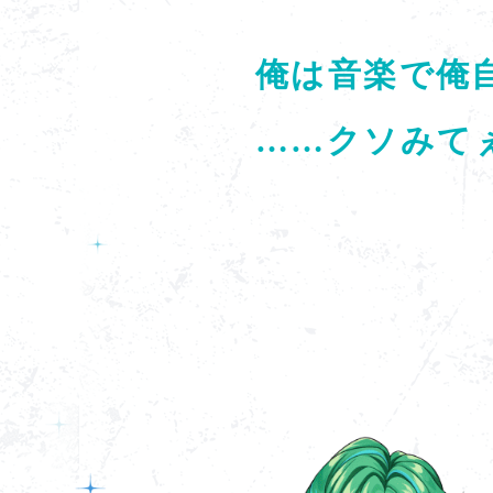
俺は音楽で俺
……クソみて