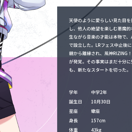
天使のように愛らしい見た目を
し、他人の絶望を楽しむ悪魔的
生ながら音楽の才能は本物で、
で設立した。LRフェス中止後
親から離縁され、風神RIZIN
が発覚。その事実はまだ十分に
も、新たなスタートを切った。
学年
中学2年
誕生日
10月30日
星座
蠍座
身長
157cm
体重
43kg