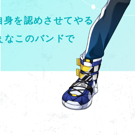
自身を
認めさせてやる。
ぇなこのバンドで