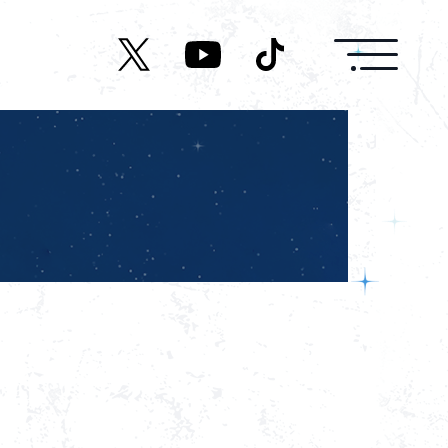
News
Live/Event
Character
Cast
Music
Media