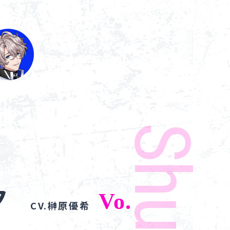
Goods
About
Navi Art
Chronicle
Special
夕
Vo.
CV.榊原優希