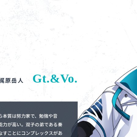
Gt.&Vo.
.梶原岳人
ら本質は努力家で、勉強や音
能力が高い。双子の弟である奏
なすことにコンプレックスがあ