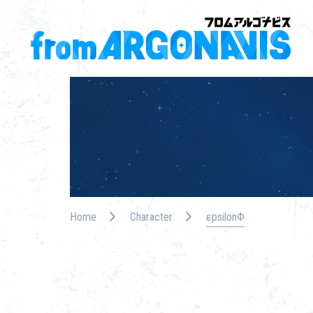
Home
Character
εpsilonΦ