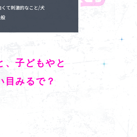
白くて刺激的なこと/犬
全般
と、子どもやと
痛い目みるで？