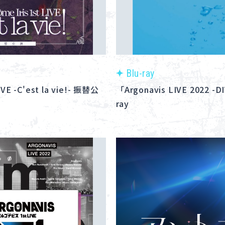
Blu-ray
IVE -C'est la vie!- 振替公
「Argonavis LIVE 2022 -D
ray