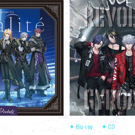
Blu-ray
CD