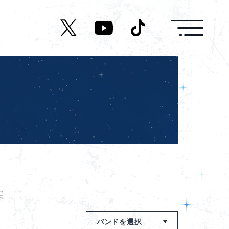
News
Live/Event
Character
Cast
Music
定
バンドを選択
Media