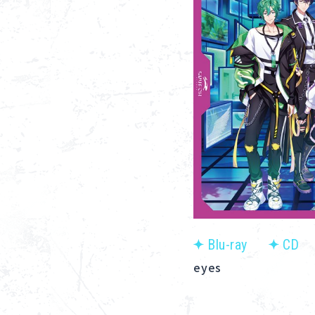
Blu-ray
CD
eyes