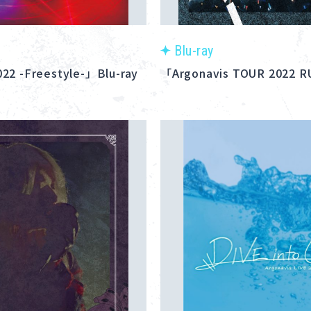
Blu-ray
2 -Freestyle-」Blu-ray
「Argonavis TOUR 2022 R