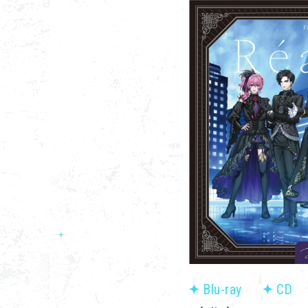
Blu-ray
CD