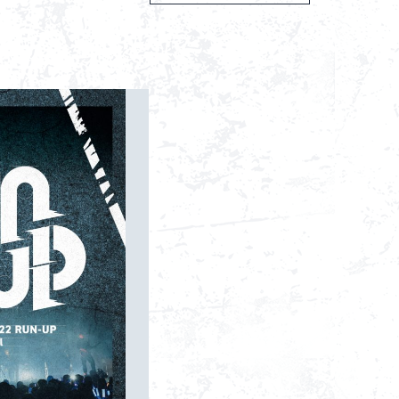
Goods
About
Navi Art
Chronicle
Special