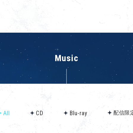
Music
All
CD
Blu-ray
配信限