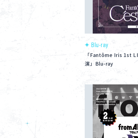
Blu-ray
「Fantôme Iris 1st L
演」Blu-ray