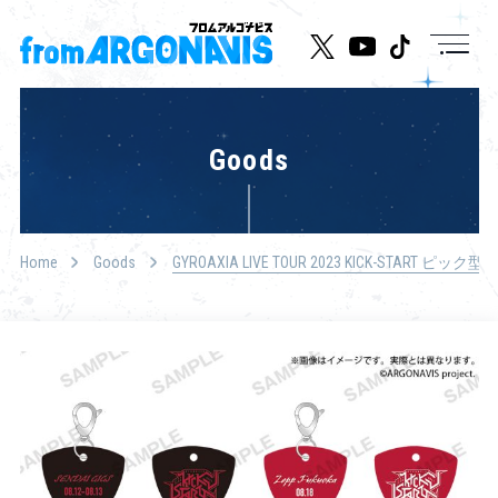
News
Goods
Live/Event
Character
Home
Goods
GYROAXIA LIVE TOUR 2023 KICK-START ピッ
Cast
Music
Media
Goods