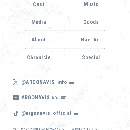
Cast
Music
Media
Goods
About
Navi Art
Chronicle
Special
@ARGONAVIS_info
ARGONAVIS ch.
@argonavis_official
コンテンツ利用ガイドライン
お問い合わせ