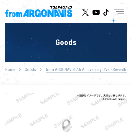
News
Goods
Live/Event
Character
Home
Goods
from ARGONAVIS 7th Anniversary LIVE - 
Cast
Music
Media
Goods