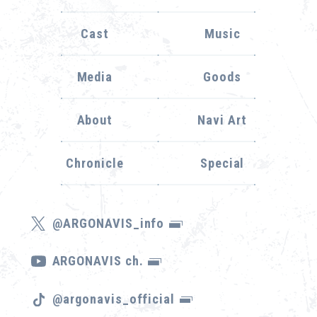
Cast
Music
Media
Goods
About
Navi Art
Chronicle
Special
@ARGONAVIS_info
ARGONAVIS ch.
@argonavis_official