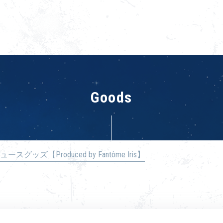
Goods
ュースグッズ【Produced by Fantôme Iris】