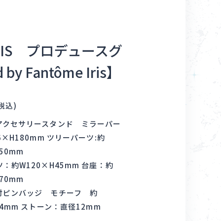
Goods
NAVIS プロデュースグ
About
by Fantôme Iris】
Navi Art
(税込)
Chronicle
アクセサリースタンド ミラーパー
6×H180mm ツリーパーツ:約
50mm
Special
：約W120×H45mm 台座：約
70mm
付ピンバッジ モチーフ 約
24mm ストーン：直径12mm