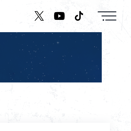
News
Live/Event
Character
Cast
Music
Media