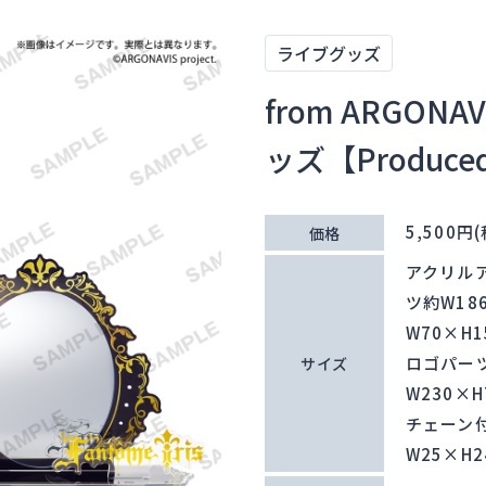
ライブグッズ
from ARGO
ッズ【Produced 
5,500円
価格
アクリル
ツ約W18
W70×H1
ロゴパーツ
サイズ
W230×H
チェーン
W25×H