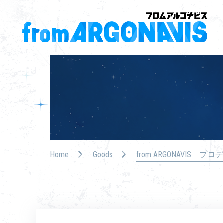
Home
Goods
from ARGONAVIS プロデ