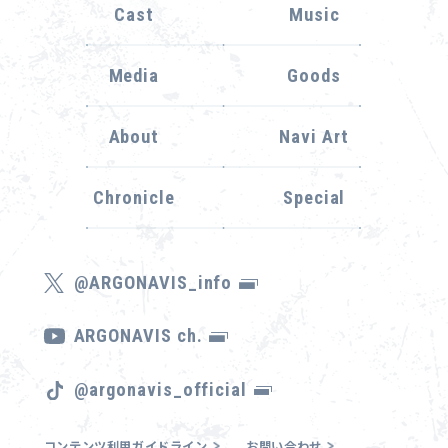
Cast
Music
Media
Goods
About
Navi Art
Chronicle
Special
@ARGONAVIS_info
ARGONAVIS ch.
@argonavis_official
コンテンツ利用ガイドライン
お問い合わせ