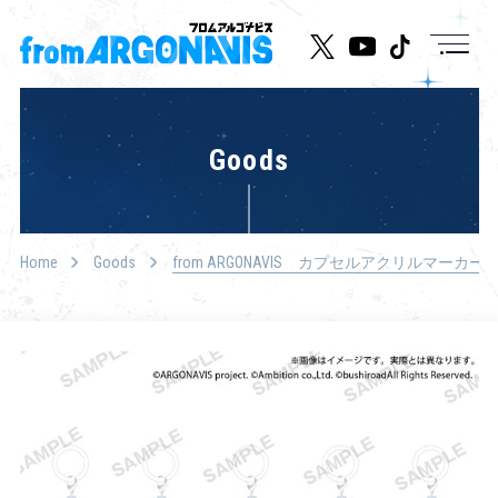
News
Goods
Live/Event
Character
Home
Goods
from ARGONAVIS カプセルアクリルマーカー
Cast
Music
Media
Goods