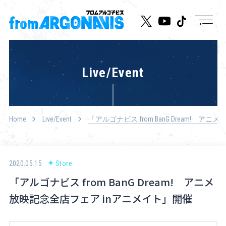
News
Live/Event
Live/Event
Character
Home
Live/Event
「アルゴナビス from BanG Dream! 
Cast
Music
2020.05.15
Store
「アルゴナビス from BanG Dream! アニメ
Media
放映記念全店フェア inアニメイト」開催
Goods