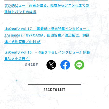
インタビュー 両者が語る、結成からアニメ化までの
2020.03
軌跡とバンドの成長
LisOeuf♪vol.17 -裏表紙・巻末特集インタビュー：
Argonavis／GYROAXIA、田淵智也／渡辺拓也、錦織
2019.12
博／毛利亘宏／中村 航
LisOeuf♪vol.15 -《撮り下ろしインタビュー》伊藤
昌弘×小笠原 仁
SHARE
BACK TO LIST