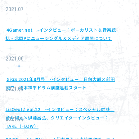
About
2021.07
Navi Art
4Gamer.net -インタビュー：ボーカリスト＆音楽統
Chronicle
括・北岡Pにニューシングル＆メディア展開について
Special
2021.06
GiGS 2021年8月号 -インタビュー：日向大輔×前田
誠二、橋本祥平ドラム講座連載スタート
2021.06
コンテンツ利用ガイドライン
お問い合わせ
LisOeuf♪vol.22 -インタビュー：スペシャル対談：
蒼井翔太×伊藤昌弘、クリエイターインタビュー：
2021.05
TAKE（FLOW）