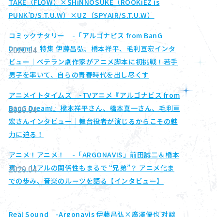
TAKE（FLOW）×SHiNNOSUKE（ROOKiEZ is
PUNK’D/S.T.U.W）×UZ（SPYAIR/S.T.U.W）
コミックナタリー -「アルゴナビス from BanG
Dream!」特集 伊藤昌弘、橋本祥平、毛利亘宏インタ
2020.04
ビュー｜ベテラン劇作家がアニメ脚本に初挑戦！若手
男子を率いて、自らの青春時代を出し尽くす
アニメイトタイムズ -TVアニメ『アルゴナビス from
BanG Dream!』橋本祥平さん、橋本真一さん、毛利亘
2020.04
宏さんインタビュー｜舞台役者が演じるからこその魅
力に迫る！
アニメ！アニメ！ -「ARGONAVIS」前田誠二＆橋本
真一、リアルの関係性もまるで “兄弟”？ アニメ化ま
2020.04
での歩み、音楽のルーツを語る【インタビュー】
Real Sound -Argonavis 伊藤昌弘×廣澤優也 対談