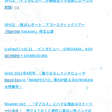
SPICE -インタビュー：伊藤昌弘×小笠原仁ボーカル
対談
2021.04
SPICE -独占レポート：アコースティックツアー
『Spring Session』埼玉公演
2021.03
LisOeuf♪vol.21 -インタビュー：GYROAXIA、ASH
DA HERO×SHiNNOSUKE
2021.02
GiGS 2021年4月号 - 撮りおろしインタビューや
Band Score「MANIFESTO」等50P超えのGYROAXIA
2021.02
大特集号！
4Gamer.net -「ダブエス」にハマる理由はストーリ
ーにある！ 押さえておくと絶対に面白い各バンドの
2021.01