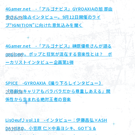
4Gamer.net -「アルゴナビス」GYROAXIAの旭 那由
多さんへ独占インタビュー。9月12日開催のライ
2020.08
ブ“IGNITION”に向けた意気込みを聞く
4Gamer.net -「アルゴナビス」榊原優希さんが語る
εpsilonΦ。ポップと狂気が混在する音楽性とは？ ボ
2020.08
ーカリストインタビュー企画第1弾
SPICE -GYROAXIA《撮り下ろしインタビュー》
「年齢もキャリアもバラバラだから尊重しあえる」関
2020.08
係性から生まれる絶対王者の音楽
LisOeuf♪vol.18 -インタビュー：伊藤昌弘×ASH
DA HERO、小笠原 仁×中島ヨシキ、GOT’S &
2020.04