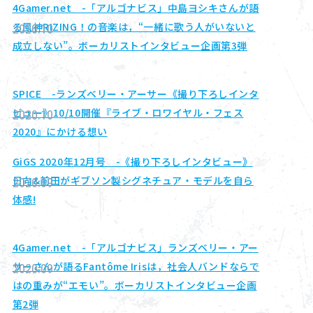
4Gamer.net -「アルゴナビス」中島ヨシキさんが語
る風神RIZING！の音楽は，“一緒に歌う人がいないと
2020.10
成立しない”。ボーカリストインタビュー企画第3弾
SPICE -ランズベリー・アーサー《撮り下ろしインタ
ビュー》10/10開催『ライブ・ロワイヤル・フェス
2020.10
2020』にかける想い
GiGS 2020年12月号 -《撮り下ろしインタビュー》
日向&前田がギブソン製シグネチュア・モデルを自ら
2020.09
体感!
4Gamer.net -「アルゴナビス」ランズベリー・アー
サーさんが語るFantôme Irisは，社会人バンドならで
2020.09
はの重みが“エモい”。ボーカリストインタビュー企画
第2弾