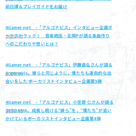
前日譚＆プレイガイドをお届け
4Gamer.net -「アルゴナビス」インタビュー企画ボ
ーナストラック！ 音楽統括・北岡Pが語る楽曲作り
2020.12
へのこだわりや想いとは？
4Gamer.net -「アルゴナビス」伊藤昌弘さんが語る
Argonavis。彼らと同じように，僕たちも運命的な出
2020.11
会いをした―― ボーカリストインタビュー企画第5弾
4Gamer.net -「アルゴナビス」小笠原 仁さんが語る
GYROAXIA。成長し続ける“彼ら”を，“僕たち”が追い
2020.10
かけている――ボーカリストインタビュー企画第4弾