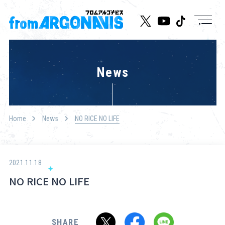
News
News
Live/Event
Character
Home
News
NO RICE NO LIFE
Cast
Music
2021.11.18
NO RICE NO LIFE
Media
Goods
SHARE