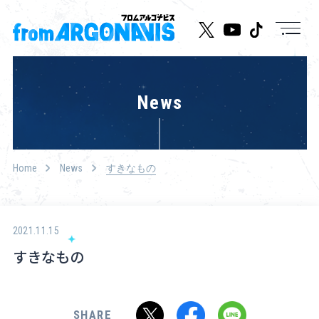
News
News
Live/Event
Character
Home
News
すきなもの
Cast
Music
2021.11.15
すきなもの
Media
Goods
SHARE