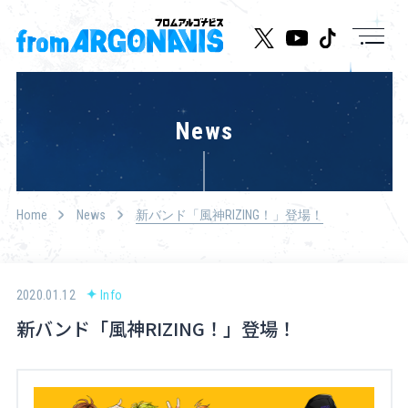
News
News
Live/Event
Character
Home
News
新バンド「風神RIZING！」登場！
Cast
Music
2020.01.12
Info
新バンド「風神RIZING！」登場！
Media
Goods