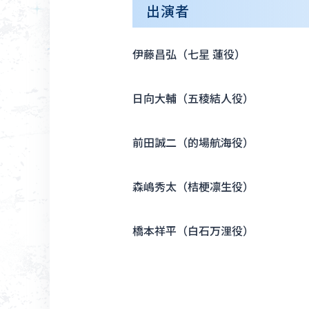
出演者
伊藤昌弘（七星 蓮役）
日向大輔（五稜結人役）
前田誠二（的場航海役）
森嶋秀太（桔梗凛生役）
橋本祥平（白石万浬役）