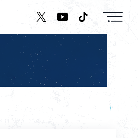
News
Live/Event
Character
Cast
Music
Media