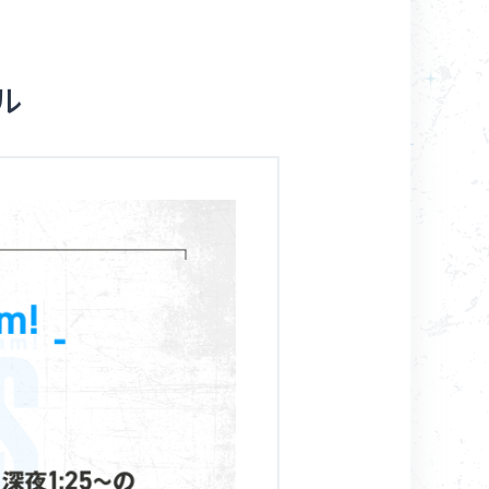
Goods
ル
About
Navi Art
Chronicle
Special