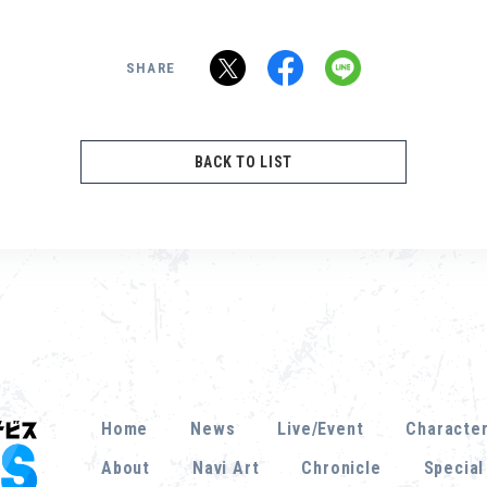
SHARE
BACK TO LIST
Home
News
Live/Event
Characte
About
Navi Art
Chronicle
Special