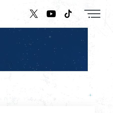
News
Live/Event
Character
Cast
Music
Media