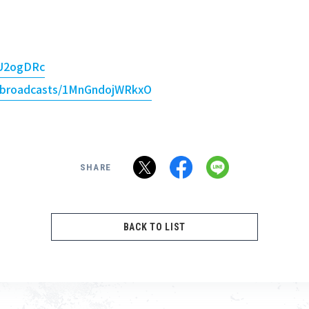
gU2ogDRc
/i/broadcasts/1MnGndojWRkxO
SHARE
BACK TO LIST