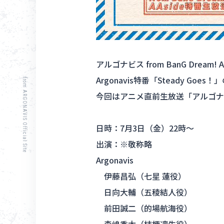
アルゴナビス from BanG Dream! A
Argonavis特番「Steady Go
from ARGONAVIS Official Site
今回はアニメ直前生放送「アルゴナ
日時：7月3日（金）22時〜
出演：※敬称略
Argonavis
伊藤昌弘（七星 蓮役）
日向大輔（五稜結人役）
前田誠二（的場航海役）