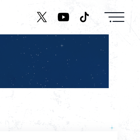
News
Live/Event
Character
Cast
Music
Media