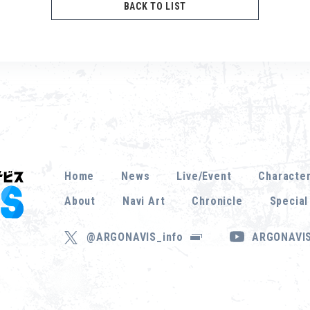
BACK TO LIST
Home
News
Live/Event
Characte
About
Navi Art
Chronicle
Special
@ARGONAVIS_info
ARGONAVIS