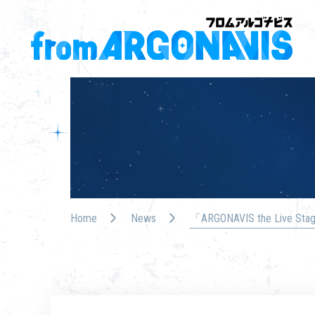
Home
News
「ARGONAVIS the Liv