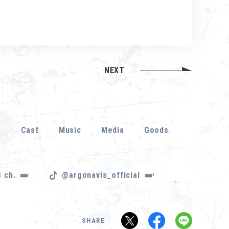
NEXT
r
Cast
Music
Media
Goods
 ch.
@argonavis_official
SHARE