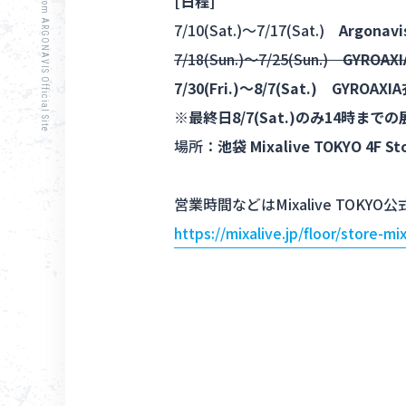
[日程]
from ARGONAVIS Official Site
7/10(Sat.)～7/17(Sat.)
Argona
7/18(Sun.)～7/25(Sun.)
GYROA
7/30(Fri.)～8/7(Sat.) GYROA
※最終日8/7(Sat.)のみ14時まで
場所：
池袋 Mixalive TOKYO 4F St
営業時間などはMixalive TOK
https://mixalive.jp/floor/store-mi