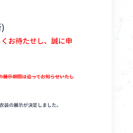
Goods
)
About
長らくお待たせし、誠に申
Navi Art
Chronicle
更後の展示期間は追ってお知らせいたし
Special
新規ライブ衣装の展示が決定しました。