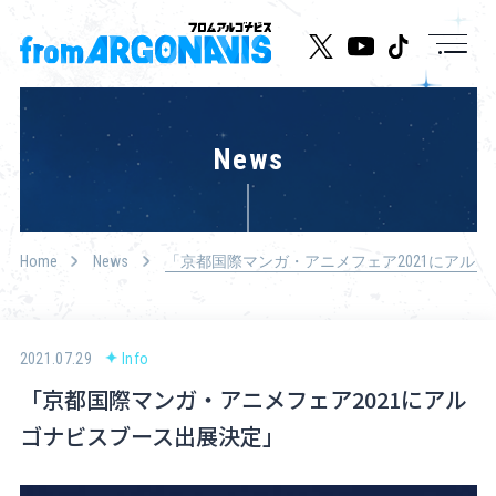
News
News
Live/Event
Character
Home
News
「京都国際マンガ・アニメフェア2021にアル
Cast
Music
2021.07.29
Info
「京都国際マンガ・アニメフェア2021にアル
Media
ゴナビスブース出展決定」
Goods