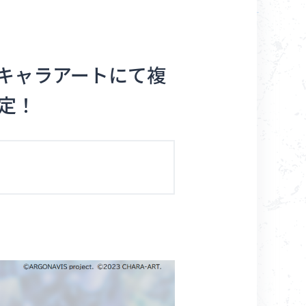
Goods
キャラアートにて複
About
定！
Navi Art
Chronicle
Special