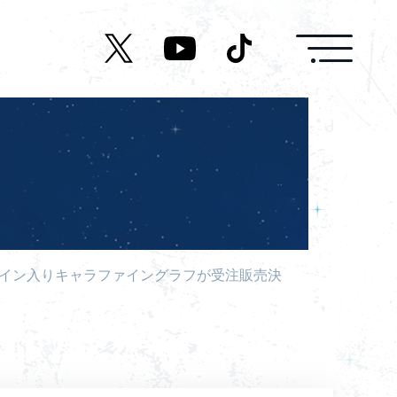
News
Live/Event
Character
Cast
イン入りキャラファイングラフが受注販売決
Music
Media