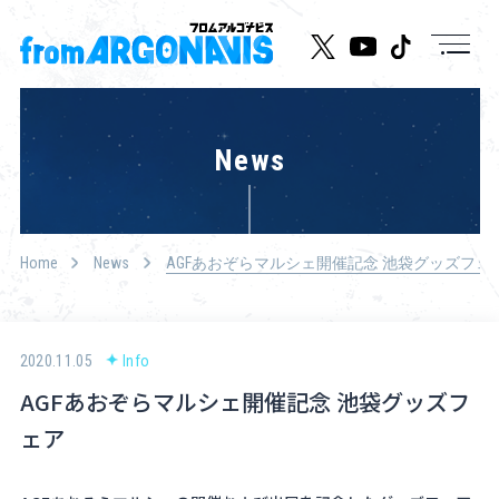
News
News
Live/Event
Character
Home
News
AGFあおぞらマルシェ開催記念 池袋グッズフェ
Cast
Music
2020.11.05
Info
AGFあおぞらマルシェ開催記念 池袋グッズフ
Media
ェア
Goods