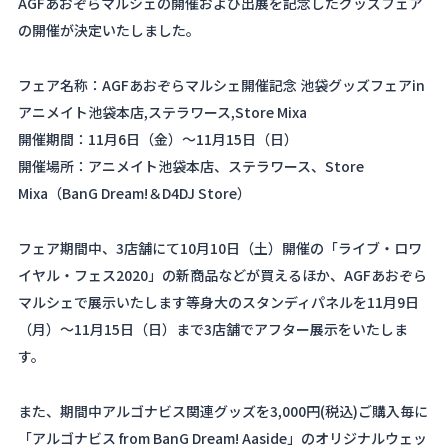
AGFあおぞらマルシェの開催および出展を記念したグッズフェア
About
の開催が決定いたしました。
Navi Art
フェア名称：AGFあおぞらマルシェ開催記念 池袋グッズフェアin
アニメイト池袋本店,ステラワース,Store Mixa
Chronicle
開催期間：11月6日（金）～11月15日（日）
開催場所：アニメイト池袋本店、ステラワース、Store
Special
Mixa（BanG Dream!＆D4DJ Store）
フェア期間中、3店舗にて10月10日（土）開催の「ライブ・ロワ
イヤル・フェス2020」の新商品などが買えるほか、AGFあおぞら
コンテンツ利用ガイドライン
マルシェで展示いたします等身大のスタンディパネルを11月9日
（月）～11月15日（日）まで3店舗でアフター展示をいたしま
お問い合わせ
す。
また、期間中アルゴナビス関連グッズを3,000円(税込)ご購入毎に
「アルゴナビス from BanG Dream! Aaside」のオリジナルウェッ