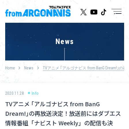
News
News
Live/Event
Character
Home
News
TVアニメ ｢アルゴナビス from BanG Dre
Cast
Music
2020.11.28
Info
TVアニメ ｢アルゴナビス from BanG
Media
Dream!｣の再放送決定！放送前にはダブエス
Goods
情報番組「ナビスト Weekly」の配信も決