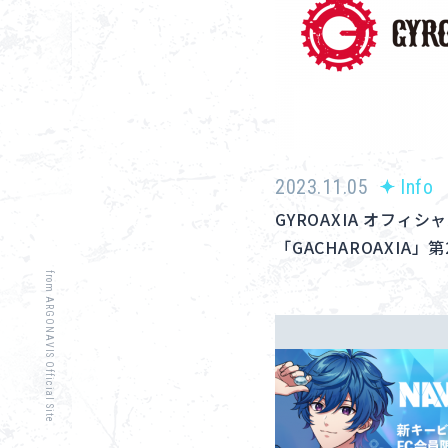
2023.11.05
Info
GYROAXIA オフィ
「GACHAROAXIA
from ARGONAVIS Official Site