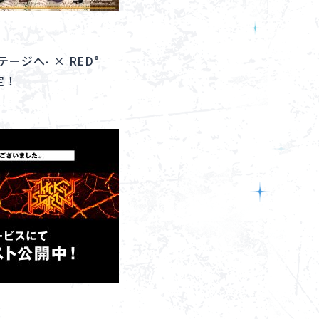
ージへ- × RED°
定！