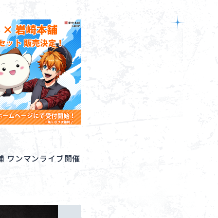
Goods
About
Navi Art
Chronicle
Special
崎本舗 ワンマンライブ開催