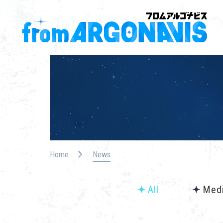
Home
News
All
Med