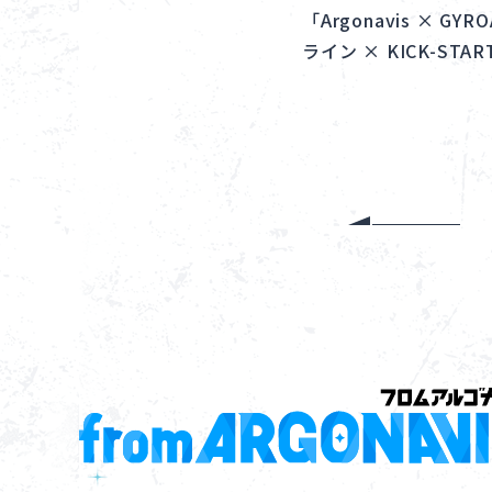
「Argonavis × GYR
ライン × KICK-STA