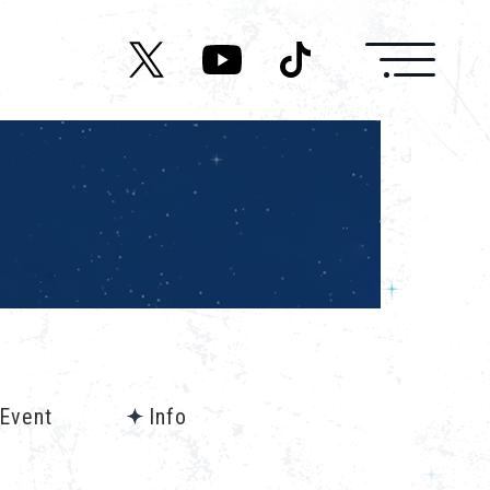
News
Live/Event
Character
Cast
Music
/Event
Info
Media