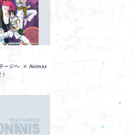
ジへ- × Animax
定！