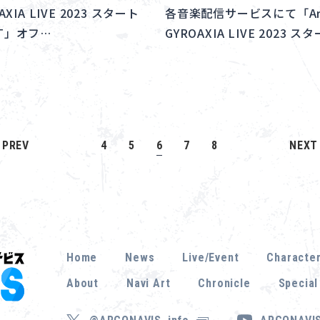
OAXIA LIVE 2023 スタート
各音楽配信サービスにて「Argo
RT」オフ…
GYROAXIA LIVE 2023 
PREV
4
5
6
7
8
NEXT
Home
News
Live/Event
Characte
About
Navi Art
Chronicle
Special