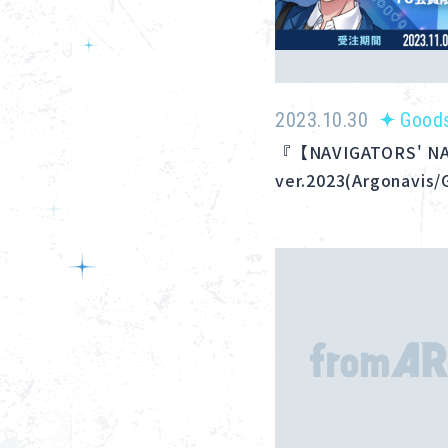
2023.10.30
Good
『【NAVIGATORS'
ver.2023(Argonavis