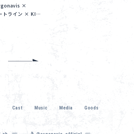
navis ×
スタートライン × KI…
r
Cast
Music
Media
Goods