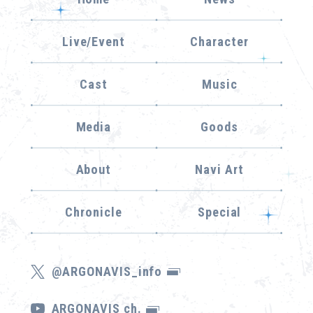
Live/Event
Character
Cast
Music
Media
Goods
About
Navi Art
Chronicle
Special
@ARGONAVIS_info
ARGONAVIS ch.