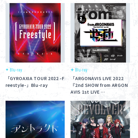
About
Navi Art
Chronicle
Special
Blu-ray
Blu-ray
「GYROAXIA TOUR 2022 -F
「ARGONAVIS LIVE 2022
reestyle-」Blu-ray
『2nd SHOW from ARGON
AVIS 1st LIVE …
コンテンツ利用ガイドライン
お問い合わせ