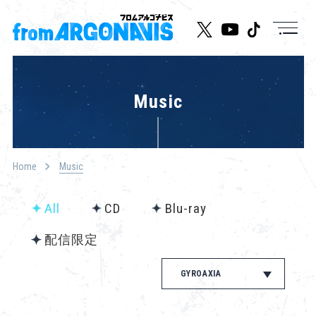
News
Music
Live/Event
Character
Home
Music
Cast
All
CD
Blu-ray
Music
配信限定
Media
GYROAXIA
Goods