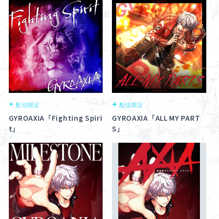
配信限定
配信限定
GYROAXIA「Fighting Spiri
GYROAXIA「ALL MY PART
t」
S」