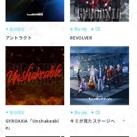
Blu-ray
CD
配信限定
アントラクト
REVOLVER
Blu-ray
CD
配信限定
GYROAXIA「Unshakeabl
キミが見たステージへ
e」