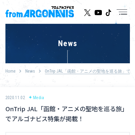
News
News
Live/Event
Character
Home
News
OnTrip JAL「函館・アニメの聖地を巡る旅」
Cast
Music
2020.11.02
Media
OnTrip JAL「函館・アニメの聖地を巡る旅」
Media
でアルゴナビス特集が掲載！
Goods