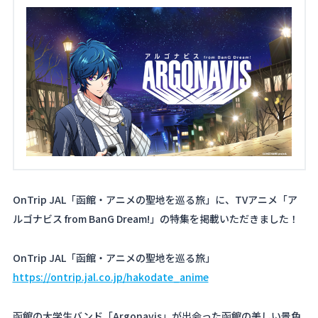
About
Navi Art
Chronicle
Special
OnTrip JAL「函館・アニメの聖地を巡る旅」に、TVアニメ「ア
コンテンツ利用ガイドライン
ルゴナビス from BanG Dream!」の特集を掲載いただきました！
お問い合わせ
OnTrip JAL「函館・アニメの聖地を巡る旅」
https://ontrip.jal.co.jp/hakodate_anime
函館の大学生バンド「Argonavis」が出会った函館の美しい景色