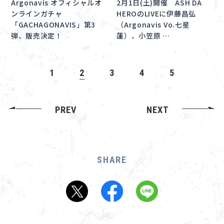
Argonavis オフィシャルオ
2月1日(土)開催 ASH DA
ンラインガチャ
HEROのLIVEに伊藤昌弘
「GACHAGONAVIS」第3
（Argonavis Vo.七星
弾、販売決定！
蓮）、小笠原 …
1
2
3
4
5
PREV
NEXT
SHARE