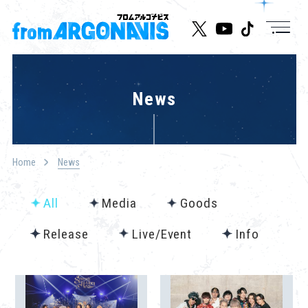
News
News
Live/Event
Character
Home
News
Cast
All
Media
Goods
Music
Release
Live/Event
Info
Media
Goods