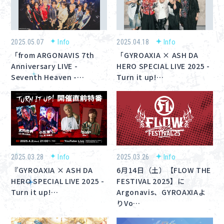
About
Navi Art
2025.05.07
Info
2025.04.18
Info
「from ARGONAVIS 7th
「GYROAXIA × ASH DA
Chronicle
Anniversary LIVE -
HERO SPECIAL LIVE 2025 -
Seventh Heaven -…
Turn it up!…
Special
コンテンツ利用ガイドライン
2025.03.28
Info
2025.03.26
Info
『GYROAXIA × ASH DA
6月14日（土）【FLOW THE
お問い合わせ
HERO SPECIAL LIVE 2025 -
FESTIVAL 2025】に
Turn it up!…
Argonavis、GYROAXIAよ
りVo…