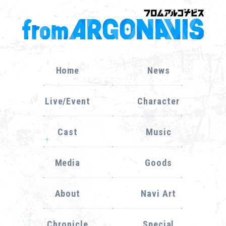
Home
News
Live/Event
Character
Cast
Music
Media
Goods
About
Navi Art
Chronicle
Special