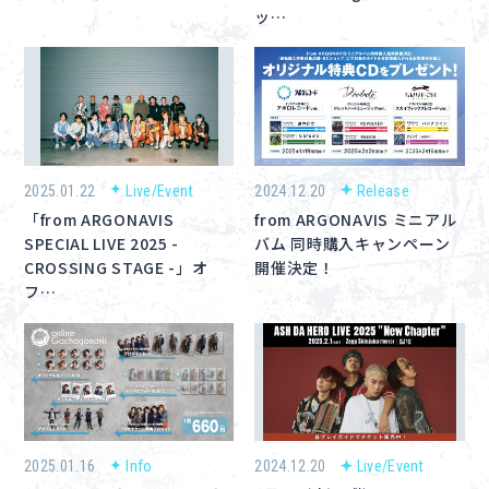
ッ…
2025.01.22
Live/Event
2024.12.20
Release
「from ARGONAVIS
from ARGONAVIS ミニアル
SPECIAL LIVE 2025 -
バム 同時購入キャンペーン
CROSSING STAGE -」オ
開催決定！
フ…
2025.01.16
Info
2024.12.20
Live/Event