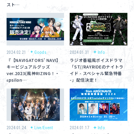
スト…
2024.02.21
Goods
2024.01.31
Info
『【NAVIGATORS' NAVI】
ラジオ番組風ボイスドラマ
キービジュアルグッズ
「ST//RAYRIDEのナイトラ
ver.2023(風神RIZING！・
イド - スペシャル緊急特番
εpsilon…
-」配信決定！
2024.01.24
Live/Event
2024.01.17
Info