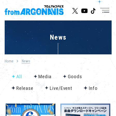
News
News
Live/Event
Character
Home
News
Cast
All
Media
Goods
Music
Release
Live/Event
Info
Media
Goods