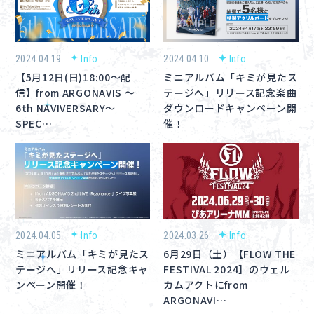
About
Navi Art
2024.04.19
Info
2024.04.10
Info
【5月12日(日)18:00～配
ミニアルバム「キミが見たス
Chronicle
信】from ARGONAVIS ～
テージへ」リリース記念楽曲
6th NAVIVERSARY～
ダウンロードキャンペーン開
Special
SPEC…
催！
コンテンツ利用ガイドライン
2024.04.05
Info
2024.03.26
Info
お問い合わせ
ミニアルバム「キミが見たス
6月29日（土）【FLOW THE
テージへ」リリース記念キャ
FESTIVAL 2024】のウェル
ンペーン開催！
カムアクトにfrom
ARGONAVI…