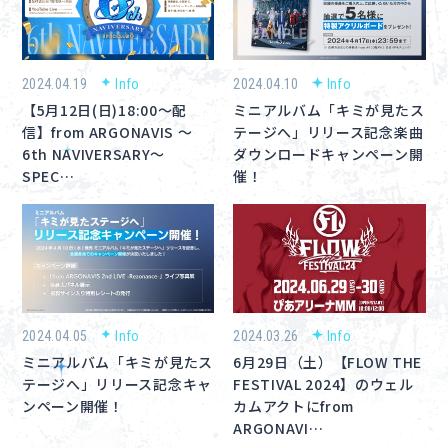
About
Navi Art
2024.04.19
Info
2024.04.10
Info
【5月12日(日)18:00～配
ミニアルバム「キミが見たス
Chronicle
信】from ARGONAVIS ～
テージへ」リリース記念楽曲
6th NAVIVERSARY～
ダウンロードキャンペーン開
Special
SPEC…
催！
コンテンツ利用ガイドライン
2024.04.05
Info
2024.03.26
Info
お問い合わせ
ミニアルバム「キミが見たス
6月29日（土）【FLOW THE
テージへ」リリース記念キャ
FESTIVAL 2024】のウェル
ンペーン開催！
カムアクトにfrom
ARGONAVI…