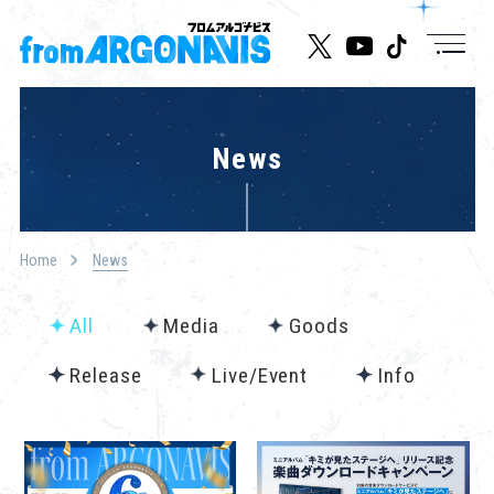
News
News
Live/Event
Character
Home
News
Cast
All
Media
Goods
Music
Release
Live/Event
Info
Media
Goods