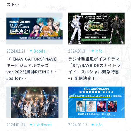
スト…
2024.02.21
Goods
2024.01.31
Info
『【NAVIGATORS' NAVI】
ラジオ番組風ボイスドラマ
キービジュアルグッズ
「ST//RAYRIDEのナイトラ
ver.2023(風神RIZING！・
イド - スペシャル緊急特番
εpsilon…
-」配信決定！
2024.01.24
Live/Event
2024.01.17
Info