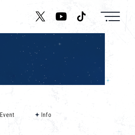
News
Live/Event
Character
Cast
Music
/Event
Info
Media