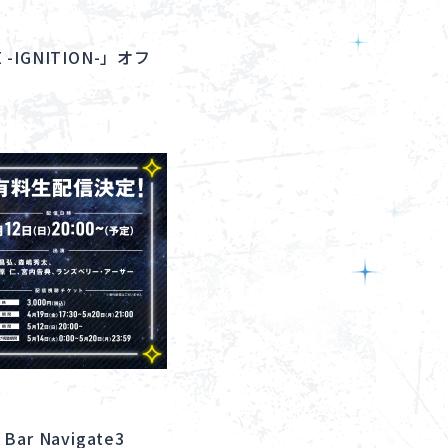
E -IGNITION-」オフ
ar Navigate3