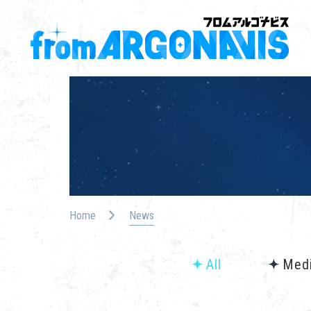
Home
News
All
Med