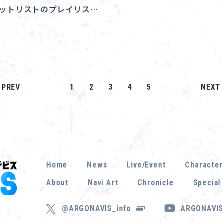
ブセットリストのプレイリス…
PREV
1
2
3
4
5
NEXT
Home
News
Live/Event
Characte
About
Navi Art
Chronicle
Special
@ARGONAVIS_info
ARGONAVIS