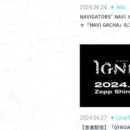
2024.06.24
Info
NAVIGATORS' N
ャ「NAVI GACHA」6
2024.04.27
Live/
【音楽配信】「GYROAXIA