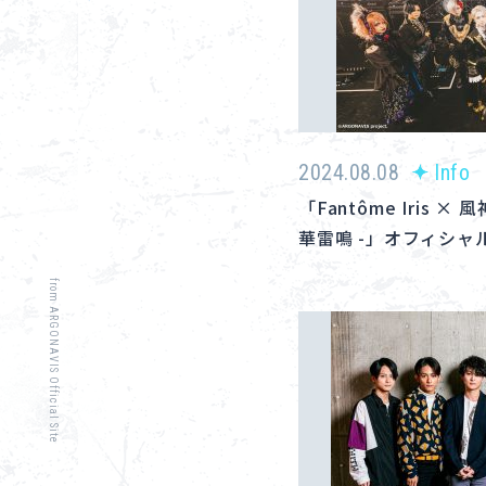
2024.08.08
Info
「Fantôme Iris × 風
華雷鳴 -」オフィシャ
from ARGONAVIS Official Site