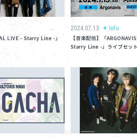
2024.07.13
Info
 LIVE - Starry Line -」
【音楽配信】「ARGONAVIS RE
Starry Line -」ライブセ