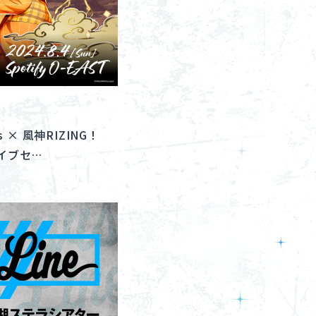
s × 風神RIZING！
」ライブセ…