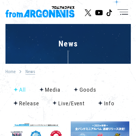
News
News
Live/Event
Character
Home
News
Cast
All
Media
Goods
Music
Release
Live/Event
Info
Media
Goods