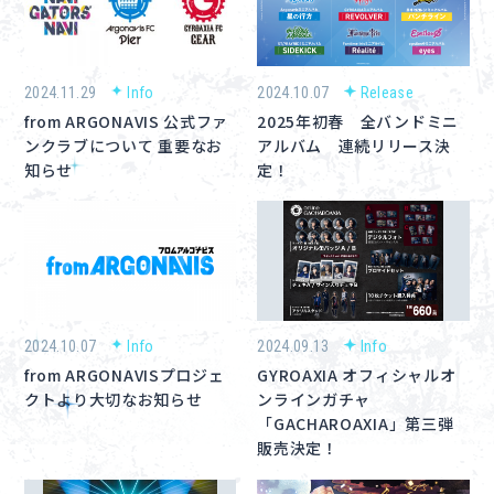
About
Navi Art
2024.11.29
Info
2024.10.07
Release
from ARGONAVIS 公式ファ
2025年初春 全バンドミニ
Chronicle
ンクラブについて 重要なお
アルバム 連続リリース決
知らせ
定！
Special
コンテンツ利用ガイドライン
2024.10.07
Info
2024.09.13
Info
from ARGONAVISプロジェ
GYROAXIA オフィシャルオ
お問い合わせ
クトより大切なお知らせ
ンラインガチャ
「GACHAROAXIA」第三弾
販売決定！